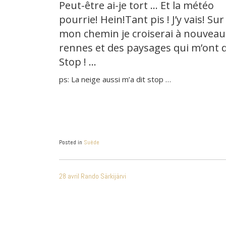
Peut-être ai-je tort … Et la météo
pourrie! Hein!Tant pis ! J’y vais! Sur
mon chemin je croiserai à nouveau
rennes et des paysages qui m’ont di
Stop ! …
ps: La neige aussi m’a dit stop …
Posted in
Suède
NAVIGATION
28 avril Rando Särkijärvi
DE
L’ARTICLE