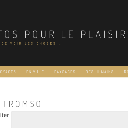
TOS POUR LE PLAISIR
 DE VOIR LES CHOSES …
VOYAGES
EN VILLE
PAYSAGES
DES HUMAINS
R
R TROMSO
iter