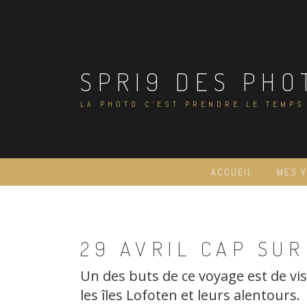
Skip
to
content
SPRI9 DES PHO
LA PHOTO C'EST PRENDRE LE TEMPS
ACCUEIL
MES 
29 AVRIL CAP SU
Un des buts de ce voyage est de vis
les îles Lofoten et leurs alentours.