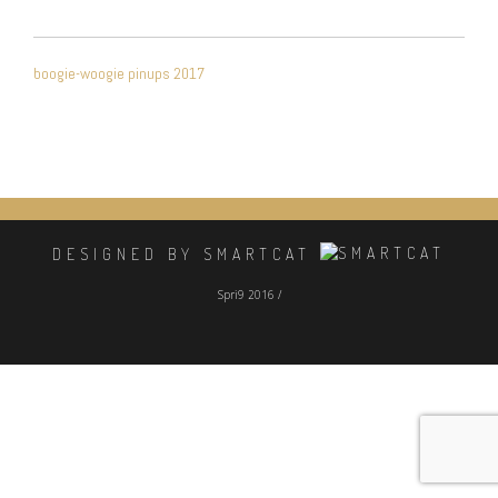
NAVIGATION
boogie-woogie pinups 2017
DE
L’ARTICLE
DESIGNED BY SMARTCAT
Spri9 2016 /