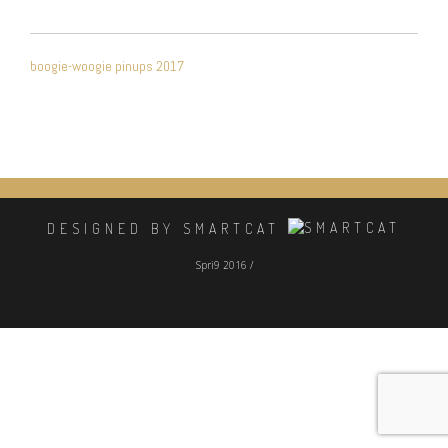
NAVIGATION
boogie-woogie pinups 2017
DE
L’ARTICLE
DESIGNED BY SMARTCAT
Spri9 2016 /