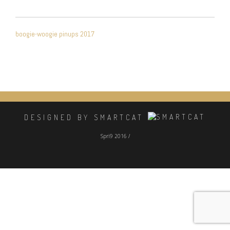
NAVIGATION
boogie-woogie pinups 2017
DE
L’ARTICLE
DESIGNED BY SMARTCAT
Spri9 2016 /