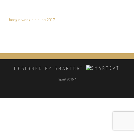
NAVIGATION
boogie-woogie pinups 2017
DE
L’ARTICLE
DESIGNED BY SMARTCAT
Spri9 2016 /