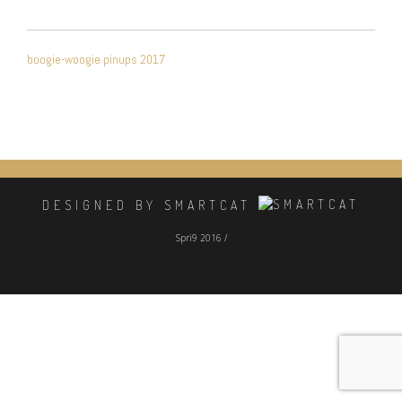
NAVIGATION
boogie-woogie pinups 2017
DE
L’ARTICLE
DESIGNED BY SMARTCAT
Spri9 2016 /