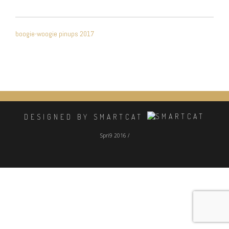
NAVIGATION
boogie-woogie pinups 2017
DE
L’ARTICLE
DESIGNED BY SMARTCAT
Spri9 2016 /