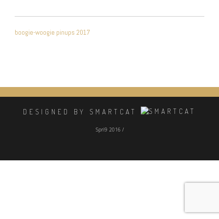
NAVIGATION
boogie-woogie pinups 2017
DE
L’ARTICLE
DESIGNED BY SMARTCAT
Spri9 2016 /