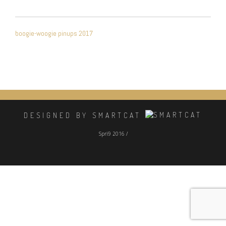
NAVIGATION
boogie-woogie pinups 2017
DE
L’ARTICLE
DESIGNED BY SMARTCAT
Spri9 2016 /