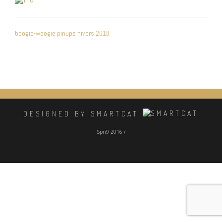
NAVIGATION
boogie-woogie pinups hivers 2018
DE
L’ARTICLE
DESIGNED BY SMARTCAT
Spri9 2016 /