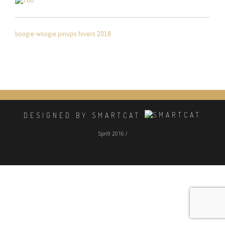
NAVIGATION
boogie-woogie pinups hivers 2018
DE
L’ARTICLE
DESIGNED BY SMARTCAT
Spri9 2016 /