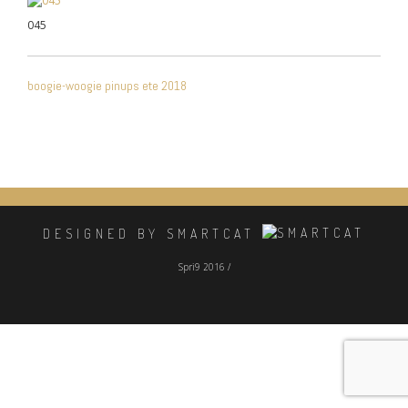
045
NAVIGATION
boogie-woogie pinups ete 2018
DE
L’ARTICLE
DESIGNED BY SMARTCAT
Spri9 2016 /