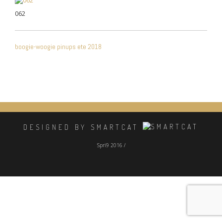
062
NAVIGATION
boogie-woogie pinups ete 2018
DE
L’ARTICLE
DESIGNED BY SMARTCAT
Spri9 2016 /