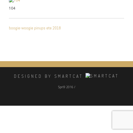
104
NAVIGATION
boogie-woogie pinups ete 2018
DE
L’ARTICLE
DESIGNED BY SMARTCAT
Spri9 2016 /