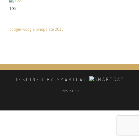
105
NAVIGATION
boogie-woogie pinups ete 2018
DE
L’ARTICLE
DESIGNED BY SMARTCAT
Spri9 2016 /