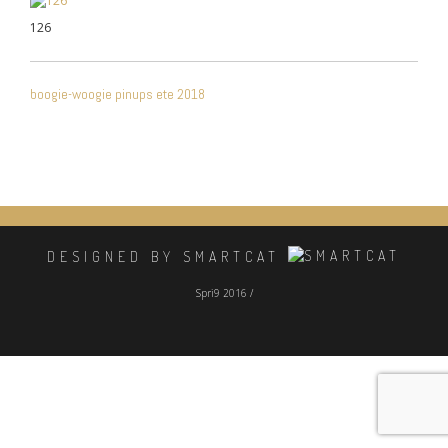
126
NAVIGATION
boogie-woogie pinups ete 2018
DE
L’ARTICLE
DESIGNED BY SMARTCAT
Spri9 2016 /