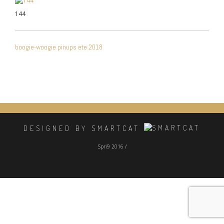
144
NAVIGATION
boogie-woogie pinups ete 2018
DE
L’ARTICLE
DESIGNED BY SMARTCAT
Spri9 2016 /