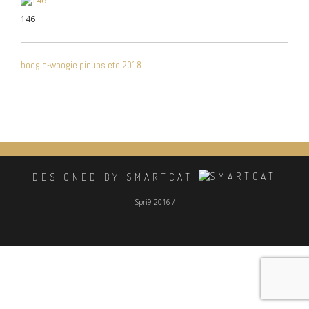
146
NAVIGATION
boogie-woogie pinups ete 2018
DE
L’ARTICLE
DESIGNED BY SMARTCAT
Spri9 2016 /