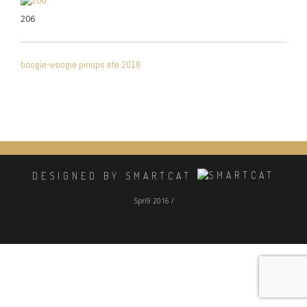
206
NAVIGATION
boogie-woogie pinups ete 2018
DE
L’ARTICLE
DESIGNED BY SMARTCAT
Spri9 2016 /