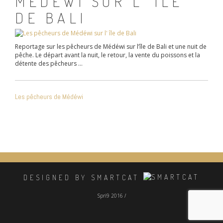
MÉDÉWI SUR L’ ÎLE
DE BALI
Reportage sur les pêcheurs de Médéwi sur l’île de Bali et une nuit de
pêche. Le départ avant la nuit, le retour, la vente du poissons et la
détente des pêcheurs …
NAVIGATION
Les pêcheurs de Médéwi
DE
L’ARTICLE
DESIGNED BY SMARTCAT
Spri9 2016 /