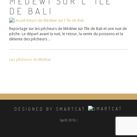
MÉDÉWI SUR L’ ÎLE
DE BALI
Reportage sur les pêcheurs de Médéwi sur l’île de Bali et une nuit de
pêche. Le départ avant la nuit, le retour, la vente du poissons et la
détente des pêcheurs …
NAVIGATION
Les pêcheurs de Médéwi
DE
L’ARTICLE
DESIGNED BY SMARTCAT
Spri9 2016 /