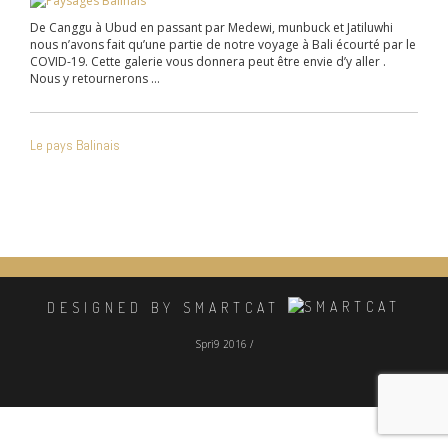
De Canggu à Ubud en passant par Medewi, munbuck et Jatiluwhi
nous n’avons fait qu’une partie de notre voyage à Bali écourté par le
COVID-19. Cette galerie vous donnera peut être envie d’y aller .
Nous y retournerons …
NAVIGATION
Le pays Balinais
DE
L’ARTICLE
DESIGNED BY SMARTCAT
Spri9 2016 /