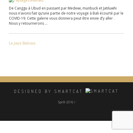
De Canggu à Ubud en passant par Medewi, munbuck et Jatiluwhi
nous n’avons fait qu’une partie de notre voyage à Bali écourté par le
COVID-19. Cette galerie vous donnera peut être envie d’y aller .
Nous y retournerons …
NAVIGATION
Le pays Balinais
DE
L’ARTICLE
DESIGNED BY SMARTCAT
Spri9 2016 /