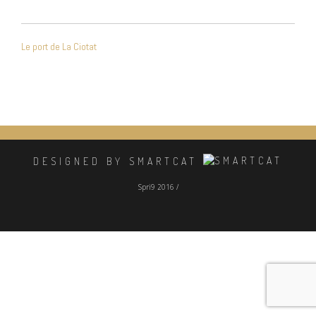
NAVIGATION
Le port de La Ciotat
DE
L’ARTICLE
DESIGNED BY SMARTCAT
Spri9 2016 /