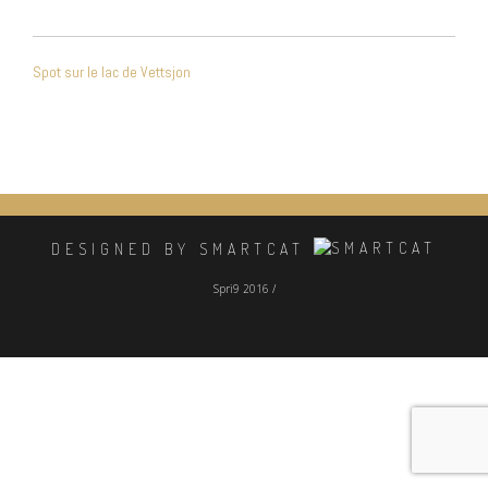
NAVIGATION
Spot sur le lac de Vettsjon
DE
L’ARTICLE
DESIGNED BY SMARTCAT
Spri9 2016 /