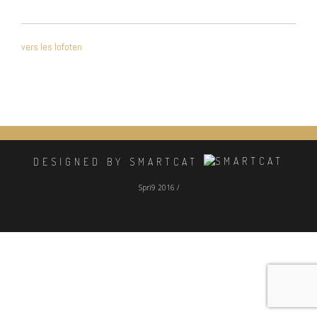
NAVIGATION
vers les lofoten
DE
L’ARTICLE
DESIGNED BY SMARTCAT
Spri9 2016 /