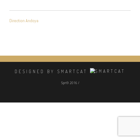
NAVIGATION
Direction Andoya
DE
L’ARTICLE
DESIGNED BY SMARTCAT
Spri9 2016 /