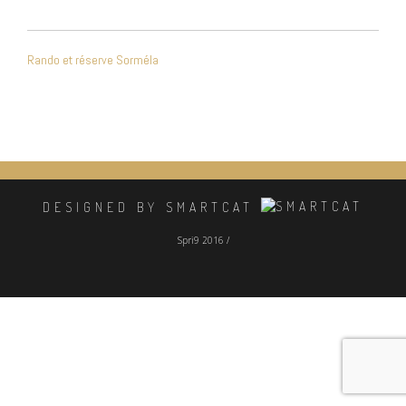
NAVIGATION
Rando et réserve Sorméla
DE
L’ARTICLE
DESIGNED BY SMARTCAT
Spri9 2016 /