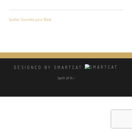
NAVIGATION
Quitter Sorméla pour Bleik
DE
L’ARTICLE
DESIGNED BY SMARTCAT
Spri9 2016 /