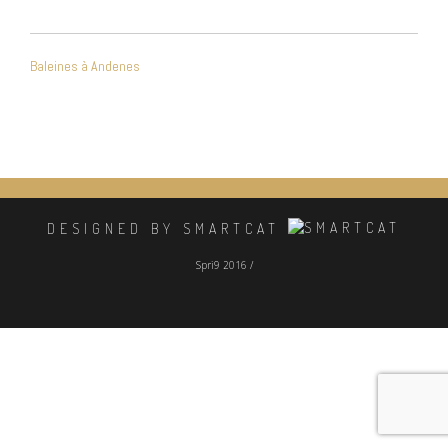
NAVIGATION
Baleines à Andenes
DE
L’ARTICLE
DESIGNED BY SMARTCAT
Spri9 2016 /