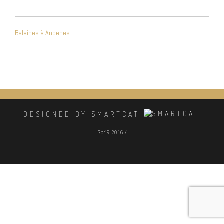
NAVIGATION
Baleines à Andenes
DE
L’ARTICLE
DESIGNED BY SMARTCAT
Spri9 2016 /