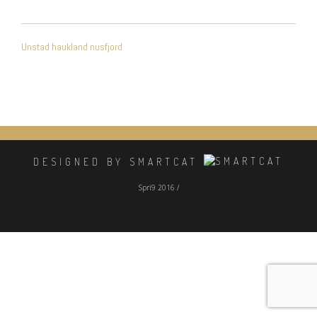
NAVIGATION
Unstad haukland nusfjord
DE
L’ARTICLE
DESIGNED BY SMARTCAT
Spri9 2016 /