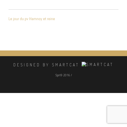
NAVIGATION
Le jour du pv Hamnoy et reine
DE
L’ARTICLE
DESIGNED BY SMARTCAT
Spri9 2016 /