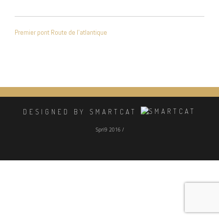
NAVIGATION
Premier pont Route de l’atlantique
DE
L’ARTICLE
DESIGNED BY SMARTCAT
Spri9 2016 /