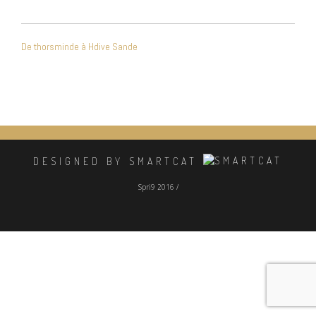
NAVIGATION
De thorsminde à Hdive Sande
DE
L’ARTICLE
DESIGNED BY SMARTCAT
Spri9 2016 /