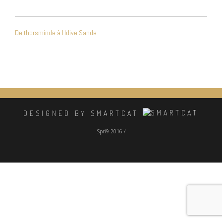
NAVIGATION
De thorsminde à Hdive Sande
DE
L’ARTICLE
DESIGNED BY SMARTCAT
Spri9 2016 /