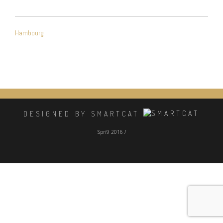
NAVIGATION
Hambourg
DE
L’ARTICLE
DESIGNED BY SMARTCAT
Spri9 2016 /