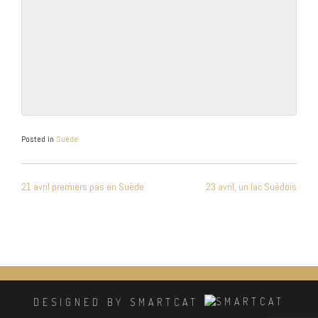
Posted in
Suède
NAVIGATION
21 avril premiers pas en Suède
23 avril, un lac Suèdois
DE
L’ARTICLE
DESIGNED BY SMARTCAT