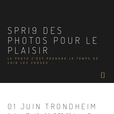
Skip
to
content
SPRI9 DES
PHOTOS POUR LE
PLAISIR
LA PHOTO C'EST PRENDRE LE TEMPS DE
VOIR LES CHOSES …
01 JUIN TRONDHEIM