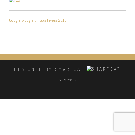
NAVIGATION
boogie-woogie pinups hivers 2018
DE
L’ARTICLE
DESIGNED BY SMARTCAT
Spri9 2016 /