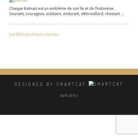
Chaque Balinais est un emblème de son île et de l’Indonésie.
Souriant, courageux, solidaire, endurant, débrouillard, résistant …
NAVIGATION
Les Balinais et leurs sourires
DE
L’ARTICLE
DESIGNED BY SMARTCAT
Spri9 2016 /