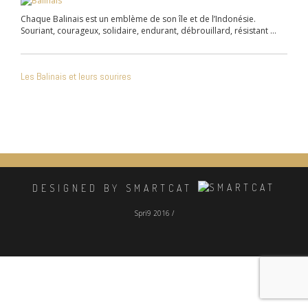
Chaque Balinais est un emblème de son île et de l’Indonésie.
Souriant, courageux, solidaire, endurant, débrouillard, résistant …
NAVIGATION
Les Balinais et leurs sourires
DE
L’ARTICLE
DESIGNED BY SMARTCAT
Spri9 2016 /