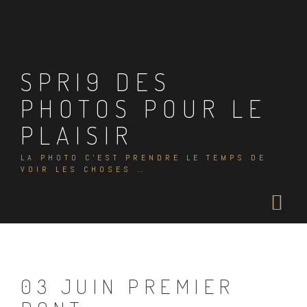
Skip
to
content
SPRI9 DES
PHOTOS POUR LE
PLAISIR
LA PHOTO C'EST PRENDRE LE TEMPS DE
VOIR LES CHOSES …
03 JUIN PREMIER